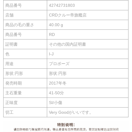
商品番号
42742731803
店舗
CRDクルー帝旗艦店
商品の毛の重さ
40.00 g
商品番号
RD
証明書
その他の国内証明書
色
I-J
用途
プロポーズ
形状:円形
形状:円形
発売時期
2017年冬
主石重量
41-50分
正味度
SI/小傷
切工
Very Goodがいいです。