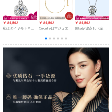
￥ 84,592
￥ 84,592
￥ 84,592
￥
私はダイヤモトネの
Circul e日本ジュエリ
佐ka伊波点18 K金ダ
ダイヤドが女性の金
ーエエロ18 K金ダイ
イヤモドのペンダス
の18 K金/プラチナの
ヤモルド群モザイク
トのネクレスのネク
金のネリングをつる
ダヤモザイクド
リングは、彼女の宝
して結婚します。
石その他のパンをプ
レゼにします。オー
ーンのカステラサー
ビスに连络してくだ
さい。