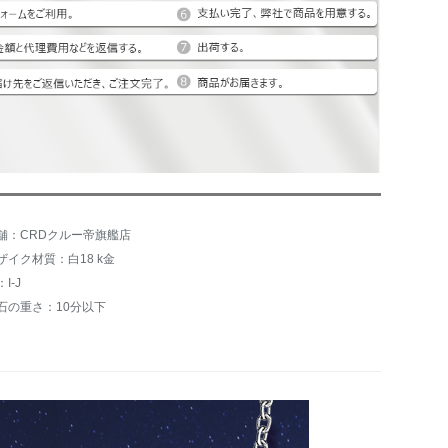
舗：CRDクルー帝旗艦店
ザイク材質：白18 k金
I-J
石の重さ：10分以下