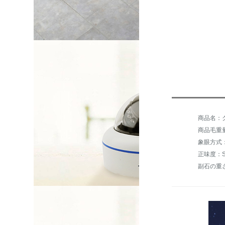
商品毛重量：
象眼方式
正味度：S
副石の重