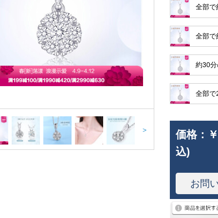
全部で
全部で
約30
全部で
>
価格：
￥
込)
お問