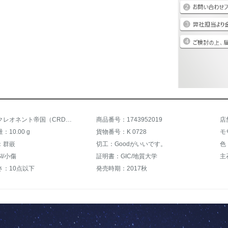
商品名：クレオネント帝国（CRD）ダイヤモンドのペンダント女性用白18 K金群ダイヤモンドのネックレスの結婚ネックレスのペンダントカラット効果星空のバレンタインデープレゼントは全部で20分ぐらいで、効果K 0728はチェーンを含まないです。
商品番号：1743952019
店
10.00 g
貨物番号：K 0728
モ
：群嵌
切工：Goodがいいです。
色：
I/小傷
証明書：GIC/地質大学
主
さ：10点以下
発売時期：2017秋