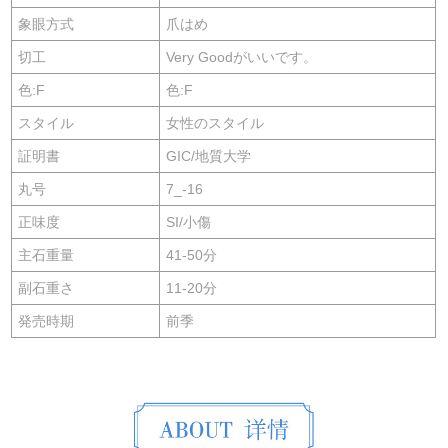
象眼方式
爪はめ
切工
Very Goodがいいです。
色:F
色:F
スタイル
女性のスタイル
証明書
GIC/地質大学
丸号
7_-16
正味度
SI/小傷
主石重量
41-50分
副石重さ
11-20分
発売時期
前季