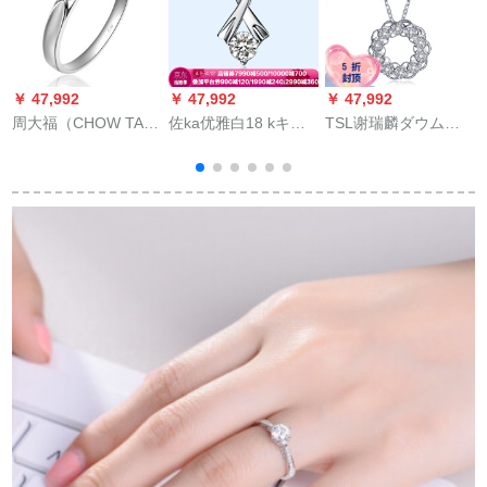
￥ 47,992
￥ 47,992
￥ 47,992
￥
周大福（CHOW TAI
佐ka优雅白18 kキム
TSL谢瑞麟ダウムド
FOOK）情约PT 950
ダヤモドペンド结婚
白18 K金ダムヤ女性
プロプラチナモモン
ネクレス女性用17点
ダウド女性ダウドド
ドリンググ（男性
H/エスポト
女性ダウムドドドド
用）A 24805 3600号
（約13分、約10個の
ダウド）BB 045定価
類