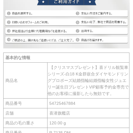
基本的な情報
【クリスマスプレゼント】喜ドリル観覧車
シリーズ-白18 K金群嵌合ダイヤモンドリン
商品名
グプロポーズ結婚指輪結婚指輪女性ジュエ
リー誕生日プレゼントVIP顧客予約金専売で
他のお客様に撮影したら無効です。
商品番号
54725467884
店舗
喜潜旗艦店
商品の毛の重さ
120.00 g
商品番号
R 7135 DM