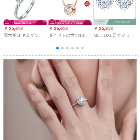
￥ 35,618
￥ 35,618
￥ 35,618
￥
周六福18 K金ダンヤ
ダイヤドの世の18 K
ME LUXE日本ジュエ
の指轮の群は雪のダ
金のダイヤモトのネ
リーホート18 Kデラ
イヤヤの指轮をはじ
クレットのファプロ
スクヤモモンドピア/
めとしてプロポーズ
の鎖骨チセンのシン
結婚ダヤモト女性カ
を结婚します。
プルな形のネリング
ラッグ効果果桜シア
の金色の誕生日プレ
ス18 K金10分/ペア
ゼ