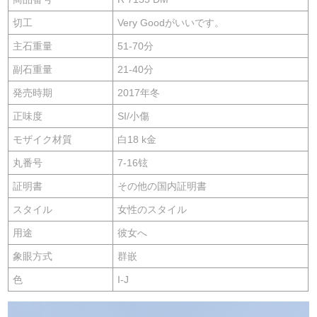
切工
Very Goodがいいです。
主石重量
51-70分
副石重量
21-40分
発売時期
2017年冬
正味度
SI/小傷
モザイク材質
白18 k金
丸番号
7-16铉
証明書
その他の国内証明書
スタイル
女性のスタイル
用途
彼女へ
象眼方式
群嵌
色
I-J