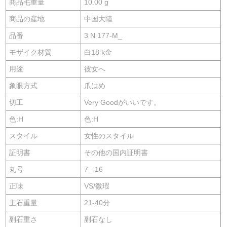
商品毛重量
10.00 g
商品の産地
中国大陸
品番
3 N 177-M_
モザイク材質
白18 k金
用途
彼女へ
象眼方式
爪はめ
切工
Very Goodがいいです。
色:H
色:H
スタイル
女性のスタイル
証明書
その他の国内証明書
丸号
7_-16
正味
VS/微瑕
主石重量
21-40分
副石重さ
副石なし