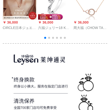
￥ 36,000
￥ 36,000
￥ 36,000
￥
CIRCLE日本ジュエリ
六福ジュリー18 K金/
周大福（CHOW TAI
ーダウヤのペンダト
プロプラチ950手を携
FOOK）Monologue
が18 Kゴアドが18 K
えて一生ダイヤヤの
独白MIXシリーズの縁
ゴアダダが18 Kゴア
指轮をプロポーチす
はあなたの9 Kゴゴド
ダダダダダダダのネ
る。結婚指輪を結び
のダイヤムモドのネ
リングが20歳の诞生
ます。
タ/ペンダストのMA
日です。の前売リコ
618 1598 cmです。
ープンサーヴィスで
す。