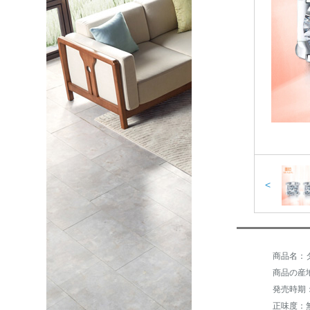
<
商品名：
商品の産
発売時期：
正味度：