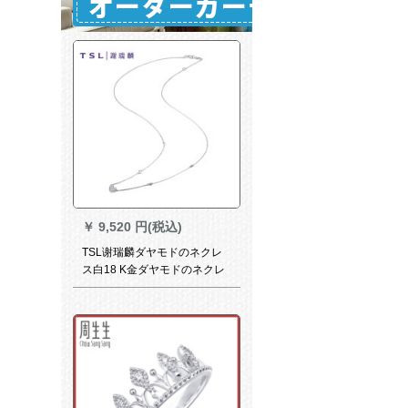
￥
9,520 円(税込)
TSL谢瑞麟ダヤモドのネクレ
ス白18 K金ダヤモドのネクレ
スは约3分8个のダイヤドで
す。