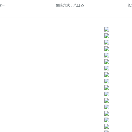
女へ
象眼方式：爪はめ
色