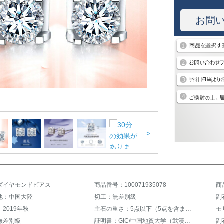
お問
>
ダイヤモンドピアス
商品番号：100071935078
商
地：中国大陸
切工：無差別級
副
2019年秋
主石の重さ：5点以下（5点を含まない）
モ
無差別級
証明書：GIC/中国地質大学（武漢）ジュエリー検査センター
副