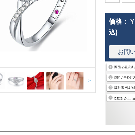
価格：
￥
込)
お問
>