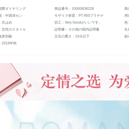
国際ダイヤリング
商品番号：10000838228
商
地：中国深セン
モザイク材質：PT 950プラチナ
用
：爪はめ
切工：Very Goodがいいです。
色
：女性のスタイル
証明書：その他の国内証明書
丸
無差別級
主石の重さ：10分以下
副
2018年秋