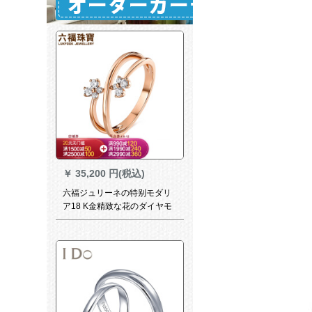
￥
35,200 円(税込)
六福ジュリーネの特别モダリ
ア18 K金精致な花のダイヤモ
ドの指轮の女性の指轮の闭口
戒の定価N 133は全部で18分/
赤18 K/2.83グラム-14日で
す。