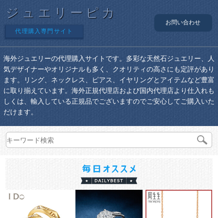
ジュエリーピカ
お問い合わせ
代理購入専門サイト
海外ジュエリーの代理購入サイトです。多彩な天然石ジュエリー、人
気デザイナーやオリジナルも多く、クオリティの高さにも定評があり
ます。リング、ネックレス、ピアス、イヤリングとアイテムなど豊富
に取り揃えています。海外正規代理店および国内代理店より仕入れも
しくは、輸入している正規品でございますのでご安心してご購入いた
だけます。