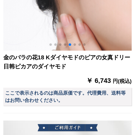
金のバラの花18 Kダイヤモドのピアの女真ドリー
日韩ピカアのダイヤモド
￥ 6,743
円(税込)
ここで表示されるのは商品原価です。代理費用、送料等
はお問い合わせください。