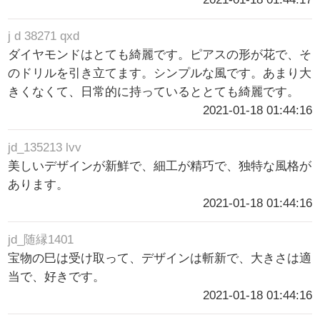
j d 38271 qxd
ダイヤモンドはとても綺麗です。ピアスの形が花で、そ
のドリルを引き立てます。シンプルな風です。あまり大
きくなくて、日常的に持っているととても綺麗です。
2021-01-18 01:44:16
jd_135213 lvv
美しいデザインが新鮮で、細工が精巧で、独特な風格が
あります。
2021-01-18 01:44:16
jd_随縁1401
宝物の巳は受け取って、デザインは斬新で、大きさは適
当で、好きです。
2021-01-18 01:44:16