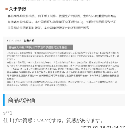
商品の評価
s**1
仕上げの質感：いいですね。質感があります。
2021-01-18 01:44:17