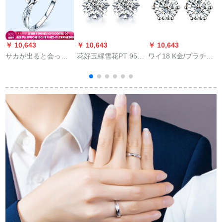
￥ 10,643
￥ 10,643
￥ 10,643
￥
サカが出ると会った
花好玉縁雪花PT 950
ワイ18 K金/プラチナ
白18 Kダヤモドの指
プリンスグ结婚ピア
ダイラック大人気-ホ
輪11分のH/SI 15号
リンググ18点F-G/SI
ワイ18 K金24分のグ
ールプロ
世
ド