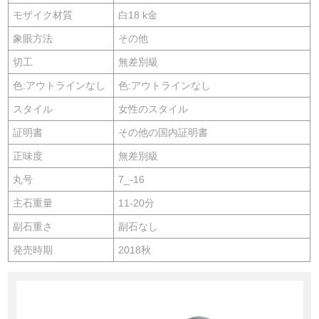
モザイク材質
白18 k金
象眼方法
その他
切工
無差別級
色:アウトラインなし
色:アウトラインなし
スタイル
女性のスタイル
証明書
その他の国内証明書
正味度
無差別級
丸号
7_-16
主石重量
11-20分
副石重さ
副石なし
発売時期
2018秋