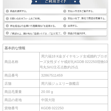
基本的な情報
周六福18 K金ダイヤモンド女戒婚約プロポ
商品名称
ーズ女性ダイヤ戒好礼KGDB 022250現物10
号丸SI/IJ主石点数約25点
商品番号
32867511459
店舗
周六福ジュエリー旗艦店
商品毛重量
20.00 g
商品の産地
中国大陸
貨物番号
KGDB 022250