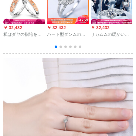
￥ 32,432
￥ 32,432
￥ 32,432
￥
私はダヤの指轮を爱
ハート型ダンムの指
サカムムの暖かい弦
しています。ケネス
輪/プロポのズダ/結婚
と同じじ白18 kダイ
は男女結婚指輪の結
ダンナの指輪白18 K
の結婚指輪の女性戒
婚指輪foreverを指輪
金57点H色(33+24)
初雪は全部で33時
にします。
(15+18)D-E/SI少量の
(
現物です。