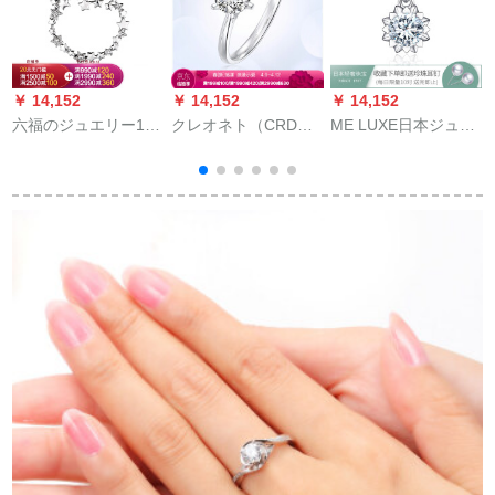
￥ 14,152
￥ 14,152
￥ 14,152
￥
六福のジュエリー18
クレオネト（CRD）
ME LUXE日本ジュエ
K星空の守りリングダ
ダイヤの指轮白18 K
リーホーワイ18 Kキ
イのネクレスの女性
ダイヤの指轮の女性
ラキラキラヤムモレ
のチゼルを动かしま
プラチナ结婚指轮は6
ンペロンダ/クラット
す。
つの爪の结婚指轮を
効果ダネ女性记念日
継承します。
プレセス18 K