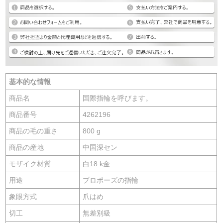
基本的な情報
商品名
国際指輪を呼びます。
商品番号
4262196
商品の毛の重さ
800 g
商品の産地
中国深セン
モザイク材質
白18 k金
用途
プロポーズの指輪
象眼方式
爪はめ
切工
無差別級