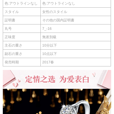
色:アウトラインなし
色:アウトラインなし
スタイル
女性のスタイル
証明書
その他の国内証明書
丸号
7_-16
正味度
無差別級
主石の重さ
10分以下
副石の重さ
10点以下
発売時期
2017春