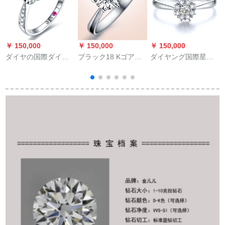
￥ 150,000
￥ 150,000
￥ 150,000
￥
ダイヤの国際ダイヤ
ブラック18 Kゴアド
ダイヤング国際星空
の指輪の50分の効果
の爪がっていますと
PT 950プロプラチ結
は結婚します。ケネ
见えます。
婚プロポーズ女性指
スは女性の指轮に対
輪14号
全
して结婚します。