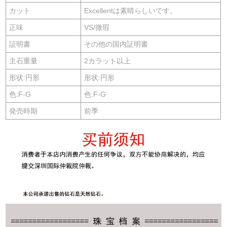
カット
Excellentは素晴らしいです。
正味
VS/微瑕
証明書
その他の国内証明書
主石重量
2カラット以上
形状:円形
形状:円形
色:F-G
色:F-G
発売時期
前季