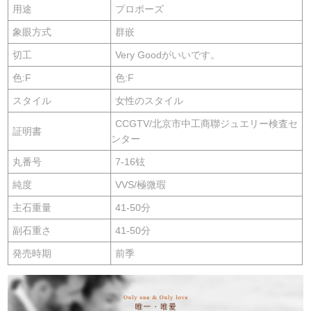
用途
プロポーズ
象眼方式
群嵌
切工
Very Goodがいいです。
色:F
色:F
スタイル
女性のスタイル
CCGTV/北京市中工商聯ジュエリー検査セ
証明書
ンター
丸番号
7-16铉
純度
VVS/極微瑕
主石重量
41-50分
副石重さ
41-50分
発売時期
前季