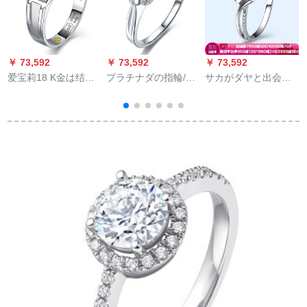
￥ 73,592
￥ 73,592
￥ 73,592
￥
爱宝莉18 K金は结婚
プラチナダの指輪/結
サカがダヤと出会の
周
のダイヤモンの男性
婚指輪/カープの指輪
结婚指轮65点効果
の指轮/カープの宝石
13号の指輪
H/SI限定スポイト1点
の裸のダイヤム/PT
950プリナの男性の金
ル
のダイヤヤの指轮の
プラチナ18分FG 6.2
グラムを予约するこ
と。