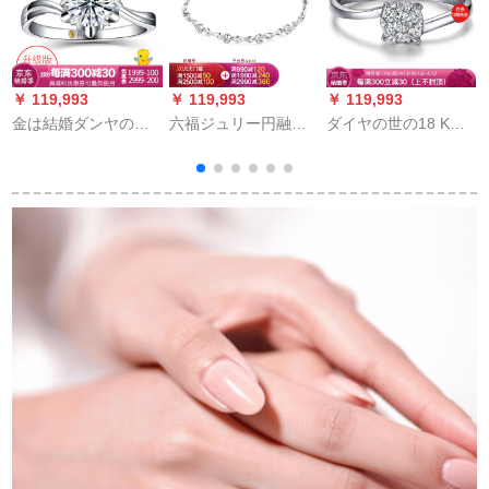
￥ 119,993
￥ 119,993
￥ 119,993
￥
金は結婚ダンヤの指
六福ジュリー円融シ
ダイヤの世の18 K金
輪を予約するところ
シリアス18 Kホワイ
のダヤドの指轮の幸
と、お願します。カ
ト18 K/ホワイ18
福のブケの结婚指轮
ープの结婚指轮の裸
K/4.96 glam
の群は50分の効果の
指
のダイヤムの新版は
ダイヤドの指轮の主
腕の雪片の现物18 K
な石I-J色をはじめと
金の30分の优白FG色
して全15分の女性の
を捻ります。
10日（现物）を分け
る。