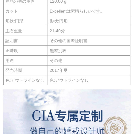
商品の毛の重さ
120.00 g
カット
Excellentは素晴らしいです。
形状:円形
形状:円形
主石重量
21-40分
証明書
その他の国際証明書
正味度
無差別級
用途
その他
発売時期
2017年夏
色:アウトラインなし
色:アウトラインなし