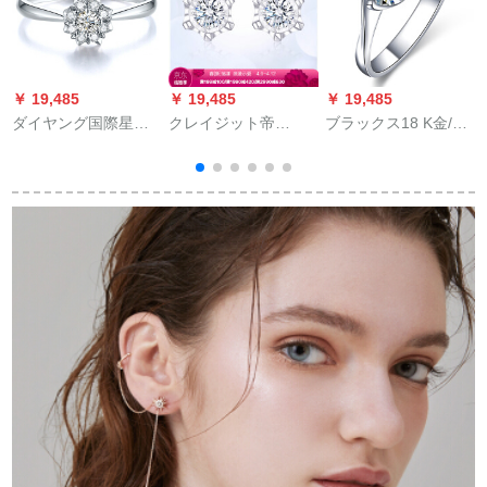
￥ 19,485
￥ 19,485
￥ 19,485
￥
ダイヤング国際星空
クレイジット帝
ブラックス18 K金/プ
PT 950プロプラチ結
（CRD）18 K金ダン
ラチナ950 4本爪ファ
婚プロポーズ女性指
テ女性ダイアグ結婚
ン捻り腕ダイヤ婚约
輪14号
婚約イヤリング六爪
现物-PT 950プラチナ
分
ピE 0800340分F-G色
37分IJ色
SI 0833