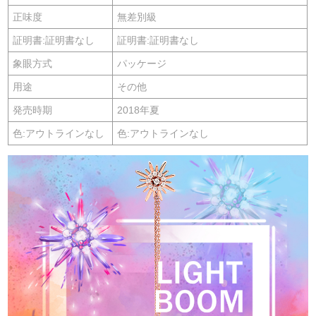
正味度
無差別級
証明書:証明書なし
証明書:証明書なし
象眼方式
パッケージ
用途
その他
発売時期
2018年夏
色:アウトラインなし
色:アウトラインなし