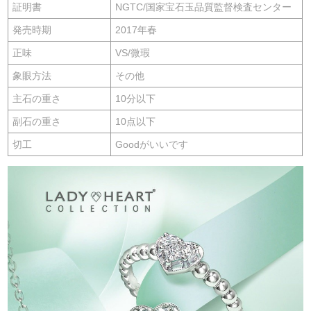
証明書
NGTC/国家宝石玉品質監督検査センター
発売時期
2017年春
正味
VS/微瑕
象眼方法
その他
主石の重さ
10分以下
副石の重さ
10点以下
切工
Goodがいいです