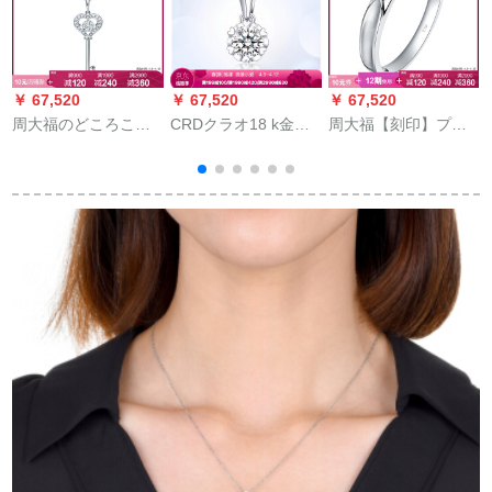
￥ 67,520
￥ 67,520
￥ 67,520
￥
周大福のどころころ
CRDクラオ18 k金ダ
周大福【刻印】プラ
のシリズの爱の键18
ウヤのペンダト女性
チナの指輪/指輪/ペア
K金はダイのペダトを
ダウムヤのペンドで
レン/女性指輪A
初めとします。
ございます。ダイの
24804 12号2900元
グ
ペンドのネリングで
す。