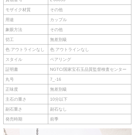
モザイク材質
その他
用途
カップル
象眼方法
その他
切工
無差別級
色:アウトラインなし
色:アウトラインなし
スタイル
ペアリング
証明書
NGTC/国家宝石玉品質監督検査センター
丸号
7_-16
正味度
無差別級
主石の重さ
10分以下
副石重さ
副石なし
発売時期
前季