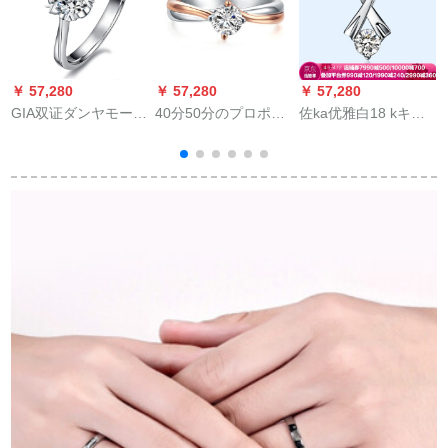
￥ 57,280
￥ 57,280
￥ 57,280
￥
GIA双证ダンヤモーグ
40分50分のプロポー
佐ka优雅白18 kキム
ルPT 950プリチナは
ズ婚约ダイヤモンの
ダヤモドペンド结婚
结婚ダンムドの指轮
指轮18 Kダンベルの
ネクレス女性用17点
を予定することと。
金の指轮の依存関系
H/エスポト
カープの结婚指轮の
18 Kダンブラドの金
裸ダンヤ/女性のダン
の25点/D-E色
ヤの指轮の新版は腕
の雪片の金です。