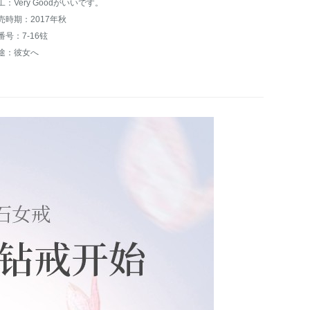
工：Very Goodがいいです。
売時期：2017年秋
番号：7-16铉
途：彼女へ