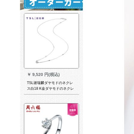
￥
9,520 円(税込)
TSL谢瑞麟ダヤモドのネクレ
ス白18 K金ダヤモドのネクレ
スは约3分8个のダイヤドで
す。