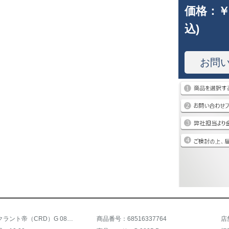
価格：
￥
込)
お問
商品名：クラント帝（CRD）G 0805 B
商品番号：68516337764