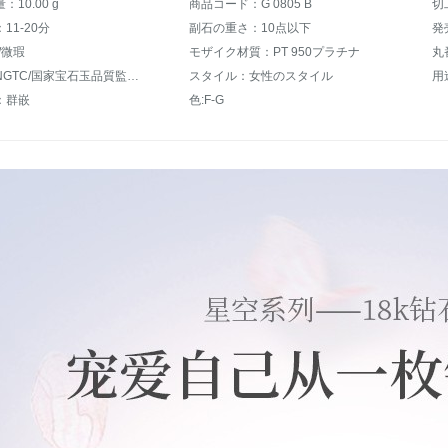
10.00 g
商品コード：G 0805 B
切
11-20分
副石の重さ：10点以下
発
/微瑕
モザイク材質：PT 950プラチナ
丸
証明書：NGTC/国家宝石玉品質監督検査センター
スタイル：女性のスタイル
用
：群嵌
色:F-G