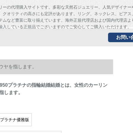
リーの代理購入サイトです。多彩な天然石ジュエリー、人気デザイナー
、クオリティの高さにも定評があります。リング、ネックレス、ピアス
テムなど豊富に取り揃えています。海外正規代理店および国内代理店よ
輸入している正規品でございますのでご安心してご購入いただけます。
お問い
ダウヤを指します。
T 950プラチナの指輪結婚結婚とは、女性のカーリン
指します。
50プラチナ優雅版