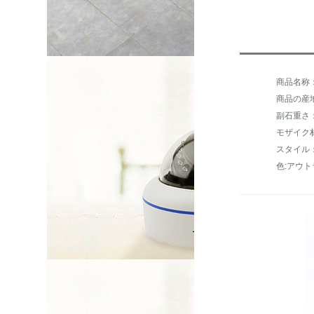
商品名称
商品の産
副石重さ
モザイク材
スタイル
色:アウ