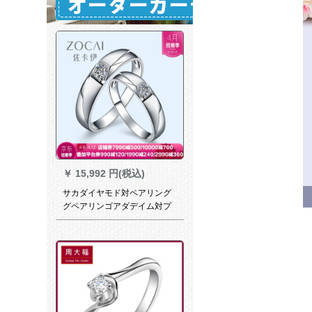
￥
15,992 円(税込)
サカダイヤモド対ペアリング
グペアリンゴアダデイム対プ
ロポーズ指轮男性指轮プラチ
ナ950女性戒5点カステラ