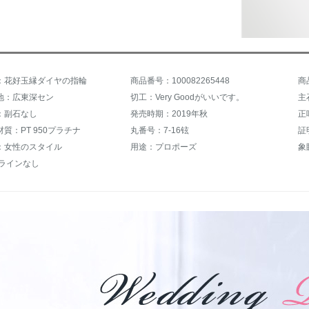
：花好玉縁ダイヤの指輪
商品番号：100082265448
商
地：広東深セン
切工：Very Goodがいいです。
主
：副石なし
発売時期：2019年秋
正
質：PT 950プラチナ
丸番号：7-16铉
証
：女性のスタイル
用途：プロポーズ
象
トラインなし