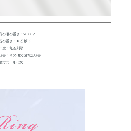
品の毛の重さ：90.00 g
石の重さ：10分以下
味度：無差別級
明書：その他の国内証明書
眼方式：爪はめ