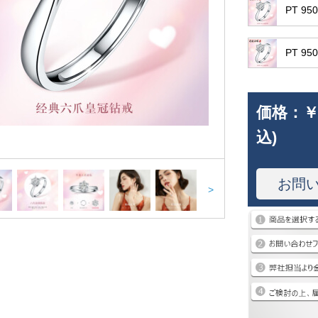
PT 9
PT 9
価格：
￥
込)
お問
>