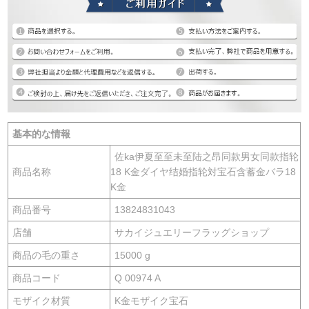
基本的な情報
佐ka伊夏至至未至陆之昂同款男女同款指轮
商品名称
18 K金ダイヤ结婚指轮対宝石含蓄金バラ18
K金
商品番号
13824831043
店舗
サカイジュエリーフラッグショップ
商品の毛の重さ
15000 g
商品コード
Q 00974 A
モザイク材質
K金モザイク宝石