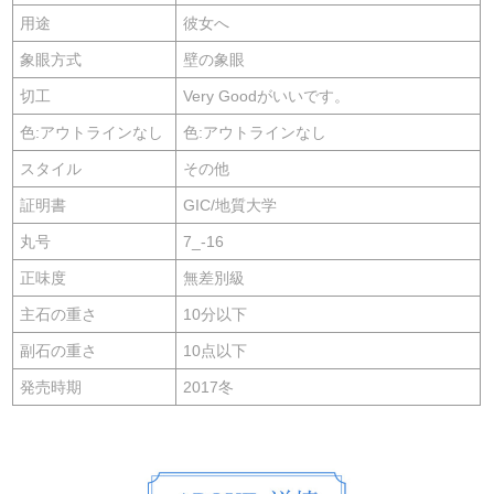
用途
彼女へ
象眼方式
壁の象眼
切工
Very Goodがいいです。
色:アウトラインなし
色:アウトラインなし
スタイル
その他
証明書
GIC/地質大学
丸号
7_-16
正味度
無差別級
主石の重さ
10分以下
副石の重さ
10点以下
発売時期
2017冬