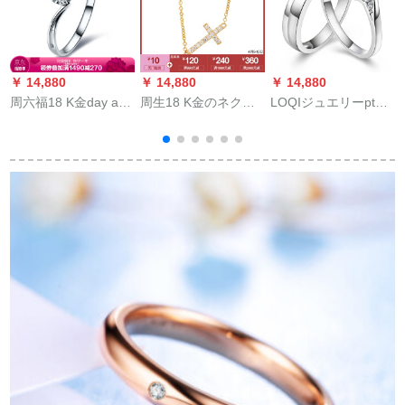
￥ 14,880
￥ 14,880
￥ 14,880
￥
周六福18 K金day a
周生18 K金のネクス
LOQIジュエリーpt
monの指輪のプロポ
ト86807 Nは予定制
950プロプラチナモー
ーズ婚約指輪女性
时间约6-8周间を予定
ルド対结婚指轮カー
KGDB 021241オーダ
しました。
リングリングリング
メール14号丸VS/IJ主
リングプロポートレ
石約20分
ート