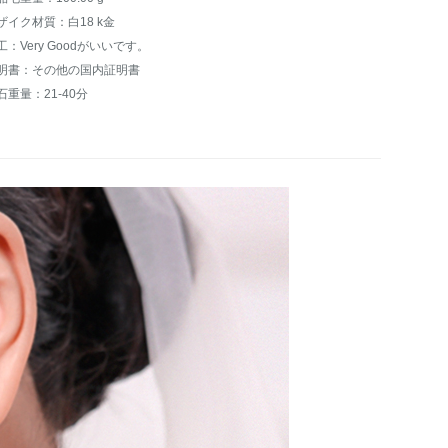
ザイク材質：白18 k金
工：Very Goodがいいです。
明書：その他の国内証明書
石重量：21-40分