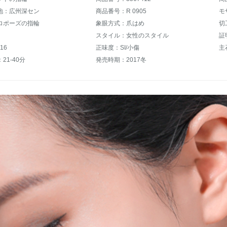
地：広州深セン
商品番号：R 0905
モ
ロポーズの指輪
象眼方式：爪はめ
切
スタイル：女性のスタイル
証
16
正味度：SI/小傷
主
21-40分
発売時期：2017冬