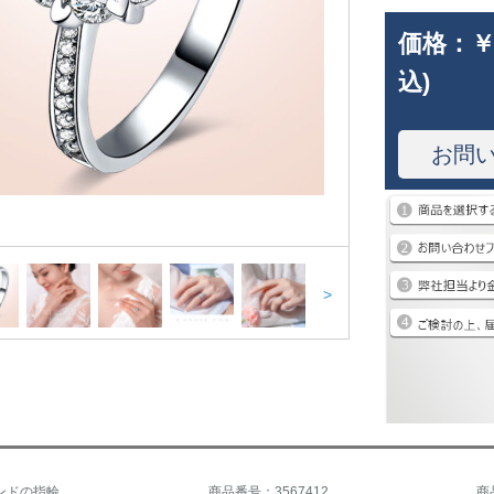
価格：
￥
込)
お問
>
ンドの指輪
商品番号：3567412
商