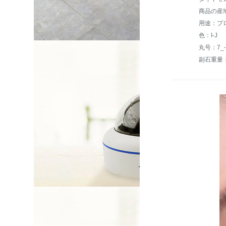
商品の産
用途：プ
色：I-J
丸号：7_-
副石重量：