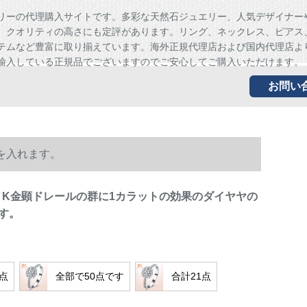
リーの代理購入サイトです。多彩な天然石ジュエリー、人気デザイナー
、クオリティの高さにも定評があります。リング、ネックレス、ピアス
テムなど豊富に取り揃えています。海外正規代理店および国内代理店よ
輸入している正規品でございますのでご安心してご購入いただけます。
お問い
を入れます。
8 K金顕ドレールの群に1カラットの効果のダイヤヤの
す。
3点
全部で50点です
合計21点