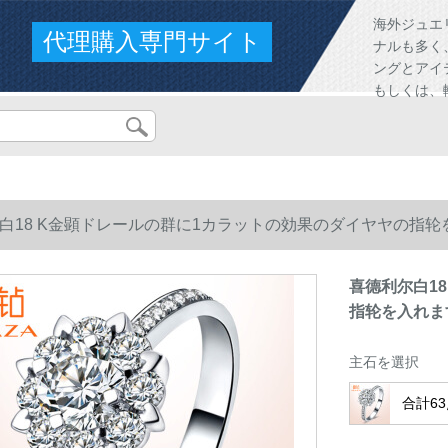
海外ジュエ
代理購入専門サイト
ナルも多く
ングとアイ
もしくは、
白18 K金顕ドレールの群に1カラットの効果のダイヤヤの指轮
喜德利尔白1
指轮を入れま
主石を選択
合計6