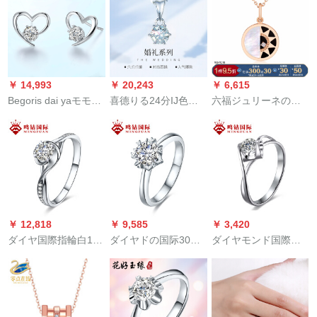
プロポーチを指すこ
チナダンディーの指
日プロシュート18 K
とができます。
輪の結婚のプロポー
金
リングとして知られ
ています。
￥ 14,993
￥ 20,243
￥ 6,615
Begoris dai yaモモン
喜德りる24分IJ色白
六福ジュリーネの特
トピア18 K金ダイヤ
18 Kクラ六爪ダヤモ
别仕様18 K金黒玉髄
モモンドピアは全部
レンドペンダネネネ
白贝母昼と夜のダイ
で8点プラチナ版で
ネリング结婚ダイヤ
ヤドのペンダストは
す。
ドペンド女性は彼女
ネレスの価格格
に妻をプレゼにしま
cMDSKP 0002 Rを含
す。
むで、全部で0.7点/赤
18 K/约0.67グラムで
￥ 12,818
￥ 9,585
￥ 3,420
す。
ダイヤ国際指輪白18
ダイヤドの国际30分
ダイヤモンド国際指
Kダイの結婚式のプロ
の効果のダイヤヤの
輪女性K金ダイの指輪
ポーズズカープダー
指轮の女性18 K金の
結婚のプロポーズの
ダーダーダーダーダ
雪片は6爪のダイヤモ
恋人ダイヤドの指輪
ーダーダードに対す
ドの指轮の结婚のプ
を指す。