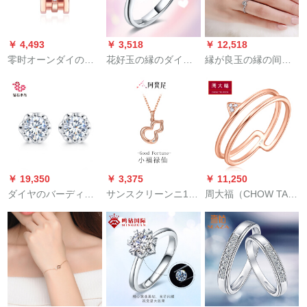
る4つの爪が豪華10号
ロポーズの结婚の指
の指輪です。
轮の女性戒の恋人の
ダイヤモンを现した
￥ 4,493
￥ 3,518
￥ 12,518
女性の金に対して恒
零时オーンダイのペ
花好玉の縁のダイヤ
縁が良玉の縁の间违
爱しています。
ンダトの小さい横腰
ムの指轮女性の结婚
いの腕の雪片PT 950
のダイヤのペンダー
のプロポーズの恋人
プリクラのダイヤム
ドのペンダストのネ
のダイヤドは女性の
の指轮の结婚のプロ
リングを配合しまし
指轮の生きた口に対
ポーズの女性の指轮
た。
して梦の优雅なバー
のカーリングは轮の
ジョンZJKK 011を调
女性の金の生きてい
节することとなりま
る口に対して调整す
￥ 19,350
￥ 3,375
￥ 11,250
す。
ることができます。
ダイヤのバーディー
サンスクリーンニ18
周大福（CHOW TAI
Zbird 18 K金ダンヤの
K金ダンテのペンダン
FOOK）Y時代の個性
ピアは全部で約13分
ト女性のバラのゴー
フュージョン18 Kゴ
の女性のフです。
ルドの透か型様のヒ
ンドゥ18 Kゴンドゥ
プロウーンの女性の
ダヤの指輪/ダリヤの
金のペンダントの鎖
指輪/ドレールの指輪
骨の小シ清の新型は
U 169597 1500 10号
彼女に誕生日の贈り
を初め込みます。