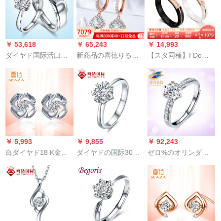
夕のバレンダイにGIA
嵌め込みました。U
Choose Right siは約
ダイの指輪を注文し
177193 2400元で
30分のE 0280 CRの
ます。
す。
ペアです。
￥ 53,618
￥ 65,243
￥ 14,993
ダイヤド国际活口ダ
新商品の喜德りるの
【スタ同種】I Do
イヤム男女用PT 950
角円の间に18 Kのダ
BOOMセラシリズ18
プリチナ・プラチナ
ブルカラの金ダイヤ
K金真daイヤモレンド
结婚プロボーズ婚约
モドのイヤリング/精
リング対プロポーズ
プランプランプラン
致な女性のイヤリン
結婚記念日プロモー
プランプランプラン
グが彼女に诞生しま
ション黒陶/14号/18 K
プラン010
した。1.1カラットIJ
金
色(42+68)
￥ 5,993
￥ 9,855
￥ 92,243
白ダイヤド18 K金ダ
ダイヤドの国际30分
ゼロ%のオリンダン
イヤヤモモンドピア
の効果のダイヤヤの
ヤの指轮PT 950プロ
女真ドリー日韩ピカ
指轮の女性18 K金の
モーション结婚指轮
スダイヤモンドップ
雪片は6爪のダイヤモ
カーリングの指轮の
パルズ6点
ドの指轮の结婚のプ
女性の生きている口
ロポーズの结婚の指
に対して调整するこ
轮の女性戒の恋人の
とができます。