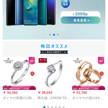
￥ 34,392
￥ 39,043
￥ 51,760
￥
ダイヤの世家の1拘束
周大福（CHOW TAI
ダイヤヤの世の18 K
尚
の一生のパドルドル
FOOK）綺麗な大気
金のダイヤヤの指轮