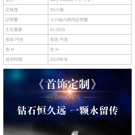
正味度
SI/小傷
証明書
その他の国内証明書
主石重量
41-50分
形状:円形
形状:円形
色:H
色:H
発売時期
2019年冬