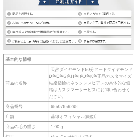
基本的な情報
天然ダイヤモンド50分ヌードダイヤモンド
D色E色G色H色I色J色K色正品カスタマイズ
商品の名称
結婚指輪のネックレスピアスの具体的な価
格はカスタマーサービスにお問い合わせく
ださい。
商品番号
65507856298
店舗
蕊縁オフィシャル旗艦店
商品の毛の重さ
1.00 g
切工
Very Goodがいいです。