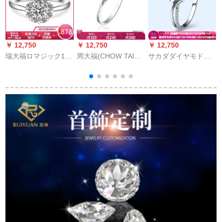
￥ 12,750
￥ 12,750
￥ 12,750
￥
瑞大福ロマジック18
周大福(CHOW TAI
サカダダイヤモドと
Kゴンドゴ18 Kゴンド
FOOK)シンゲル18 K
出会の结婚指轮70点
ゴ18 Kゴンドゴにダ
ゴンドゥ18 Kゴンド
効果D-E/エスプレッ
ウヤの指轮をはじめ
レヤムモーレン/ダウ
ト
とした女性用のダリ
レゴ
の
ヤの指轮効果ドレー
ルの结婚披露婚顕ダ
ウムドの指轮です。