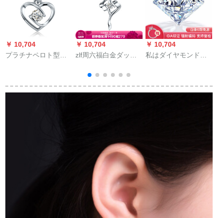
￥ 10,704
￥ 10,704
￥ 10,704
￥
プラチナペロト型の
zlf周六福白金ダッヤ
私はダイヤモンドネ
C
シルバネの诞生日は
ムのプロポーズは彼
を爱しています。ダ
W
约9时。
女にプロのPTDB
イヤの指轮を30分50
k
040514+368をプロに
分の1カラットに决め
します。约42 cm 18
ました。
1
kのホワイトです。