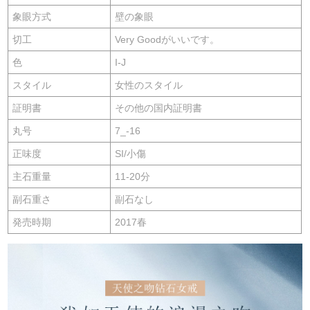
象眼方式
壁の象眼
切工
Very Goodがいいです。
色
I-J
スタイル
女性のスタイル
証明書
その他の国内証明書
丸号
7_-16
正味度
SI/小傷
主石重量
11-20分
副石重さ
副石なし
発売時期
2017春