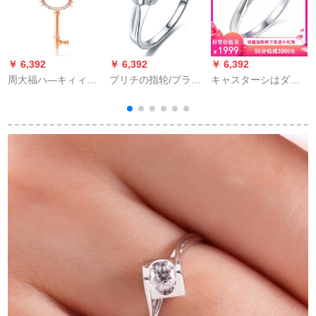
￥ 6,392
￥ 6,392
￥ 6,392
￥
周大福ハ—キィィテ
プリチの指轮/プラチ
キャスターシはダヤ
周
ィィィィィィハ·キデ
ナの指轮/结婚指轮/カ
ヤの指轮の女性の本
ィィィィィ·シリズの
ーリングの指轮11号
当のダイヤドの18 k
キキー18 Kゴア·ルド
を指轮にします。
金cvd経典の6つの爪
ィヤのペンダトU
の指轮を育成して30
130579 3300元
分50分の1カラットの
结婚のプロポーズの
分
指轮CTIが证明书の50
分のcalaを测定しま
す。