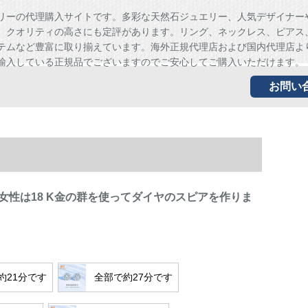
リーの代理購入サイトです。多彩な天然石ジュエリー、人気デザイナー
、クオリティの高さにも定評があります。リング、ネックレス、ピアス
テムなど豊富に取り揃えています。海外正規代理店および国内代理店よ
輸入している正規品でございますのでご安心してご購入いただけます。
お問い
女性は18 K金の群を使ってダイヤのスピアを作りま
約21分です
全部で約27分です