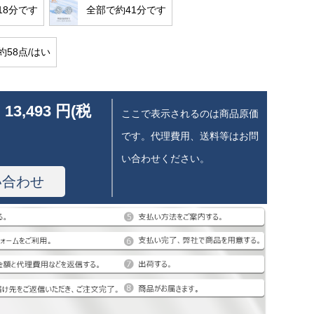
18分です
全部で約41分です
約58点/はい
 13,493 円(税
ここで表示されるのは商品原価
です。代理費用、送料等はお問
い合わせください。
い合わせ