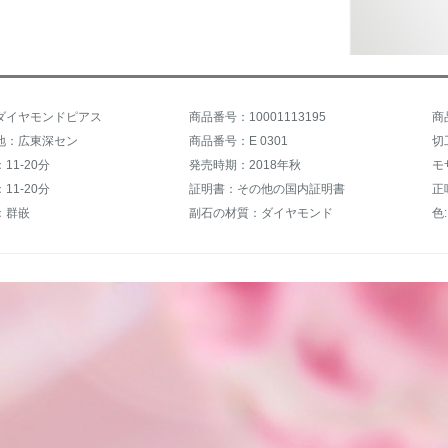
ダイヤモンドピアス
商品番号：10001113195
商
地：広東深セン
商品番号：E 0301
切
11-20分
発売時期：2018年秋
モ
11-20分
証明書：その他の国内証明書
正
：群嵌
副石の材質：ダイヤモンド
色