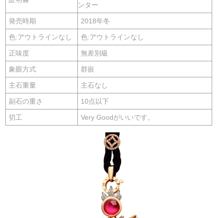
ンター
発売時期
2018年冬
色:アウトラインなし
色:アウトラインなし
正味度
無差別級
象眼方式
群嵌
主石重量
主石なし
副石の重さ
10点以下
切工
Very Goodがいいです。