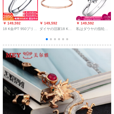
￥ 149,592
￥ 149,592
￥ 149,592
￥
18 K金/PT 950プリチ
ダイヤの旧家18 Kダ
私はダウヤの指轮の
ナ6爪结婚ダンナ女性
イヤヤの腕輪愛Uシリ
白18 K金ダウヤの指
指轮オーダメーズ婚
ズDIY腕輪の面白文字
轮の女性の金/プラチ
约记念日プロモーシ
とK金47*57 mm（現
ナのプロポーズの结
ョン30分IJ色18 K金
物）
婚指轮のダウヤの指
轮のダンヤの指轮の
効果です。