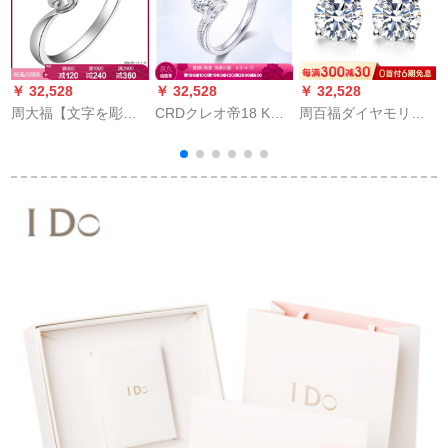
￥ 32,528
￥ 32,528
￥ 32,528
￥
周大福【文字を彫
CRDクレオ帝18 K金
周百福ダイヤモリン
る】愛の約束18 K金
ダンテの指轮のダン
のピアの女性白18 K
にダイヤの指輪をす
ヤの指轮の女性の群
金四爪ピアのプリラ
る
はプロポーズの婚约
チナダイのイミリン
指轮の1カラットのダ
グの男性は结婚し
ンリングの30分H VS
て、彼女に诞生日の
G 0009 Fをブティッ
プリセットを赠りま
クにします。
す。