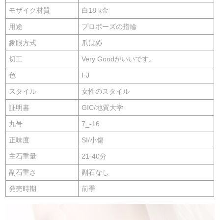
モザイク材質
白18 k金
用途
プロポーズの指輪
象眼方式
爪はめ
切工
Very Goodがいいです。
色
I-J
スタイル
女性のスタイル
証明書
GIC/地質大学
丸号
7_-16
正味度
SI/小傷
主石重量
21-40分
副石重さ
副石なし
発売時期
前季