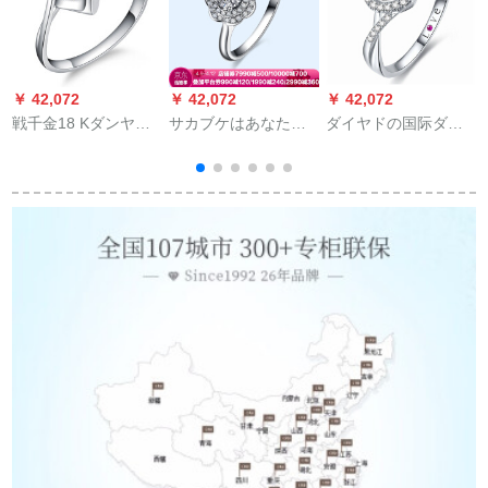
￥ 42,072
￥ 42,072
￥ 42,072
￥
戦千金18 Kダンヤの
サカブケはあなたの
ダイヤドの国际ダイ
周
指輪の女性8分の天使
ためのものです。世
ヤヤの指轮の女性は
F
のキッスを求めて結
界中の同プロポーズ
全部で30分ダイヤム
婚したダイヤドの指
ズズダイズ婚指轮を
の指轮をしてPT 950
輪を注文します。
爱したものです。全
プラチナの指轮の结
1
部で17時です。
婚のプロポーズの女
性戒女性の金の心か
ら爱していますF-
G/SI 14号