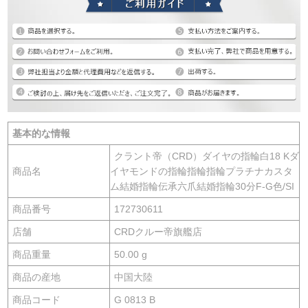
基本的な情報
クラント帝（CRD）ダイヤの指輪白18 Kダ
商品名
イヤモンドの指輪指輪指輪プラチナカスタ
ム結婚指輪伝承六爪結婚指輪30分F-G色/SI
商品番号
172730611
店舗
CRDクルー帝旗艦店
商品重量
50.00 g
商品の産地
中国大陸
商品コード
G 0813 B