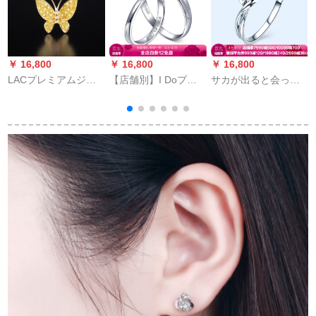
￥ 16,800
￥ 16,800
￥ 16,800
￥
LACプレミアムジュ
【店舗別】I Doプロ
サカが出ると会った
アリー天然イエロダ
プラチナ結婚指輪1組
白18 Kダヤモドの指
イネネックス
の男女用専門店純正
輪11分のH/SI 15号
品ido howate女性指
輪/PT 950/9-15号