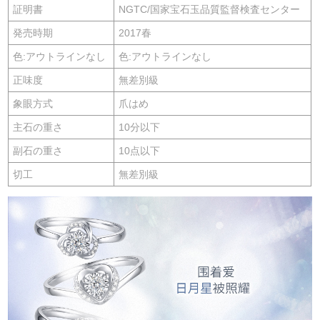
証明書
NGTC/国家宝石玉品質監督検査センター
発売時期
2017春
色:アウトラインなし
色:アウトラインなし
正味度
無差別級
象眼方式
爪はめ
主石の重さ
10分以下
副石の重さ
10点以下
切工
無差別級