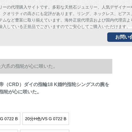
リーの代理購入サイトです。多彩な天然石ジュエリー、人気デザイナー
、クオリティの高さにも定評があります。リング、ネックレス、ピアス
テムなど豊富に取り揃えています。海外正規代理店および国内代理店よ
輸入している正規品でございますのでご安心してご購入いただけます。
お問い
た六爪の指轮が心に咲いた。
帝（CRD）ダイの指輪18 K婚约指轮シングスの腕を
指轮が心に咲いた。
G 0722 B
20分H色/VS G 0722 B