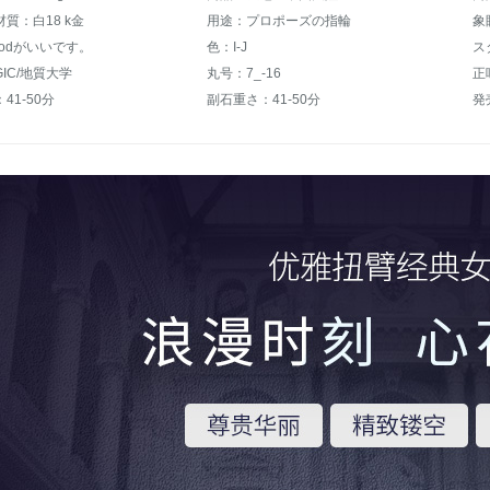
質：白18 k金
用途：プロポーズの指輪
象
odがいいです。
色：I-J
ス
IC/地質大学
丸号：7_-16
正
41-50分
副石重さ：41-50分
発