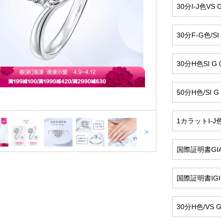
30分I-J色VS G
30分F-G色/SI 
30分H色SI G 
50分H色/SI G 
1カラットI-J色/
>
国際証明書GIA 5
国際証明書IGI 5
30分H色/VS G