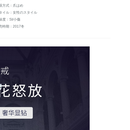
眼方式：爪はめ
タイル：女性のスタイル
味度：SI/小傷
売時期：2017冬