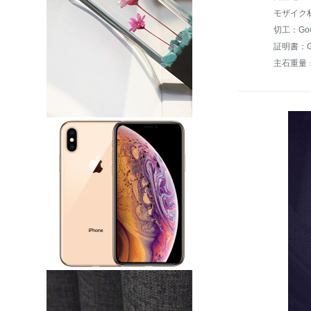
モザイク材
切工：Go
証明書：G
主石重量：