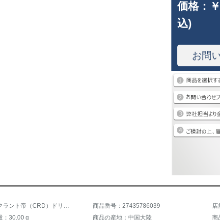
価格：
￥
込)
お問
商品名：クラント帝（CRD）ドリル指輪18 K金ダイヤモンド婚約指輪シングルドリル腕をねじった六爪の指輪が心に花が咲いて50分のH色/SI G 0729 B
商品番号：27435786039
店
30.00 g
商品の産地：中国大陸
商