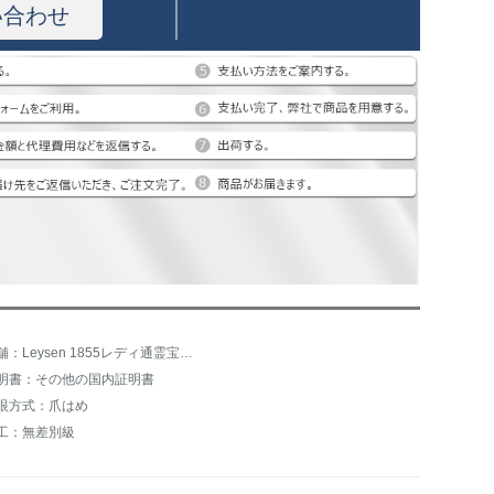
い合わせ
店舗：Leysen 1855レディ通霊宝石旗艦店
明書：その他の国内証明書
眼方式：爪はめ
工：無差別級