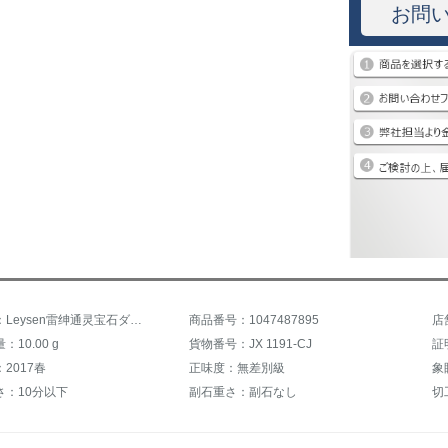
お問
商品名称：Leysen雷绅通灵宝石ダイヤモンドネックレスダイヤモンドペンダント女性顕微动精霊金18 K唐嫣同款送女友白18 K金ペンダント+同色K金鎖セット
商品番号：1047487895
10.00 g
貨物番号：JX 1191-CJ
証
2017春
正味度：無差別級
象
さ：10分以下
副石重さ：副石なし
切