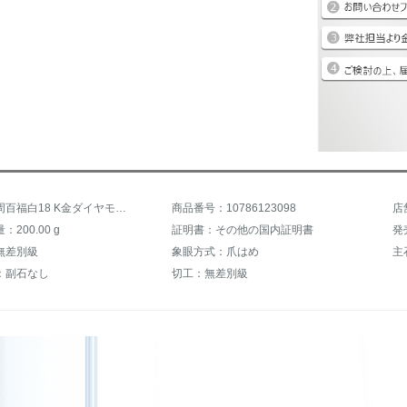
商品名：周百福白18 K金ダイヤモンドピアス女性プラチナ6爪ピアスダイヤモンドピアスピアス男性結婚式女性に誕生日プレゼント/愛のクラウン18 K金40分/I-J色
商品番号：10786123098
店
200.00 g
証明書：その他の国内証明書
発
無差別級
象眼方式：爪はめ
主
：副石なし
切工：無差別級