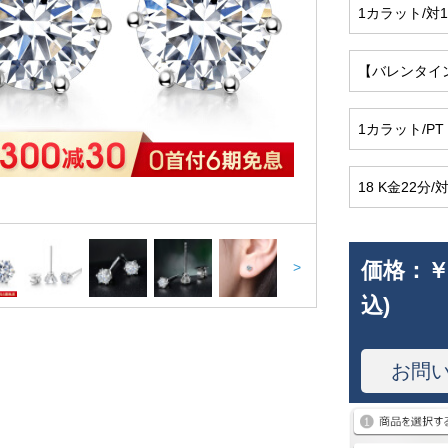
1カラット/対1
【バレンタイン
1カラット/PT 9
18 K金22分/
価格：
￥
>
込)
お問