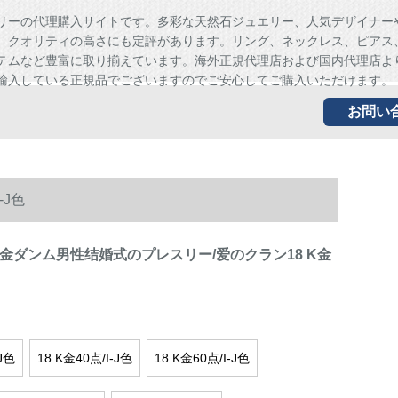
リーの代理購入サイトです。多彩な天然石ジュエリー、人気デザイナー
、クオリティの高さにも定評があります。リング、ネックレス、ピアス
テムなど豊富に取り揃えています。海外正規代理店および国内代理店よ
輸入している正規品でございますのでご安心してご購入いただけます。
お問い
-J色
K金ダンム男性结婚式のプレスリー/爱のクラン18 K金
-J色
18 K金40点/I-J色
18 K金60点/I-J色