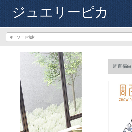
ジュエリーピカ
周百福白1