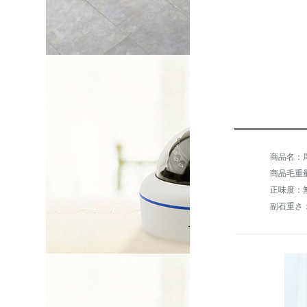
商品毛重量：
正味度：
副石重さ