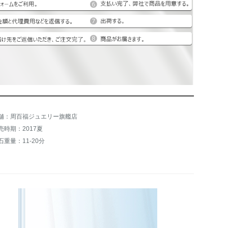
舗：周百福ジュエリー旗艦店
売時期：2017夏
石重量：11-20分