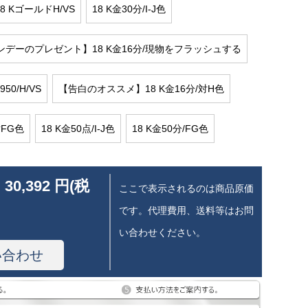
8 KゴールドH/VS
18 K金30分/I-J色
デーのプレゼント】18 K金16分/現物をフラッシュする
50/H/VS
【告白のオススメ】18 K金16分/対H色
対FG色
18 K金50点/I-J色
18 K金50分/FG色
 30,392 円(税
ここで表示されるのは商品原価
です。代理費用、送料等はお問
い合わせください。
い合わせ